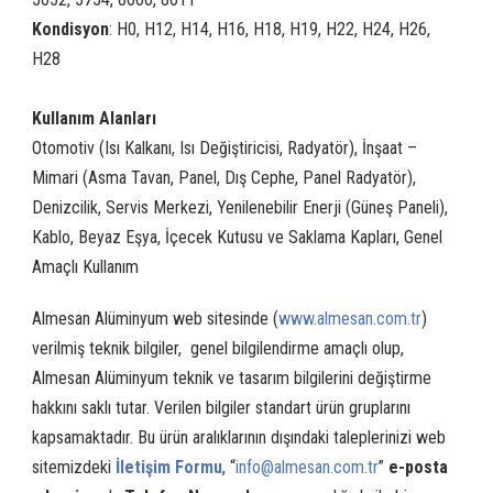
Kondisyon
: H0, H12, H14, H16, H18, H19, H22, H24, H26,
H28
Kullanım Alanları
Otomotiv (Isı Kalkanı, Isı Değiştiricisi, Radyatör), İnşaat –
Mimari (Asma Tavan, Panel, Dış Cephe, Panel Radyatör),
Denizcilik, Servis Merkezi, Yenilenebilir Enerji (Güneş Paneli),
Kablo, Beyaz Eşya, İçecek Kutusu ve Saklama Kapları, Genel
Amaçlı Kullanım
Almesan Alüminyum web sitesinde (
www.almesan.com.tr
)
verilmiş teknik bilgiler, genel bilgilendirme amaçlı olup,
Almesan Alüminyum teknik ve tasarım bilgilerini değiştirme
hakkını saklı tutar. Verilen bilgiler standart ürün gruplarını
kapsamaktadır. Bu ürün aralıklarının dışındaki taleplerinizi web
sitemizdeki
İletişim Formu
, “
info@almesan.com.tr
”
e-posta