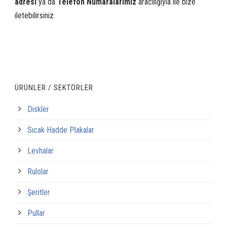
adresi
ya da
Telefon Numaralarımız
aracılığıyla ile bize
iletebilirsiniz.
ÜRÜNLER / SEKTÖRLER
Diskler
Sıcak Hadde Plakalar
Levhalar
Rulolar
Şeritler
Pullar