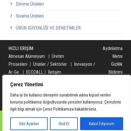
Dövme Ürünleri
Sıvama Ürünleri
ÜRÜN GÜVENLİĞİ VE DENETİMLER
HIZLI ERİŞİM
Aydınlatma
Almesan Alüminyum
|
Üretim
Metni
Prosesleri
|
Ürünler / Sektörler
|
İnovasyon /
Gizlilik
Ar-Ge
|
ECO2ALL
|
İletişim
Bildirimi
Bilgi
Çerez Yönetimi
Toplumu
Daha iyi bir kullanıcı deneyimi sunabilmek adına kişisel verileri
Hizmetleri
koruma politikamız doğrultusunda çerezleri kullanıyoruz. Çerezlerle
ilgili bilgi almak için Çerez Politikamıza bakabilirsiniz.
© 2022 - Almesan Alüminyum Sanayi ve Ticaret A.Ş.
Site Ayarları
Red Et
Kabul Ediyorum